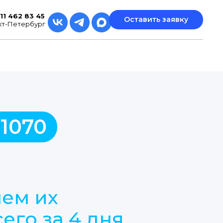
11 462 83 45
Оставить заявку
кт-Петербург
 1070
к
нем их
его за 4 дня