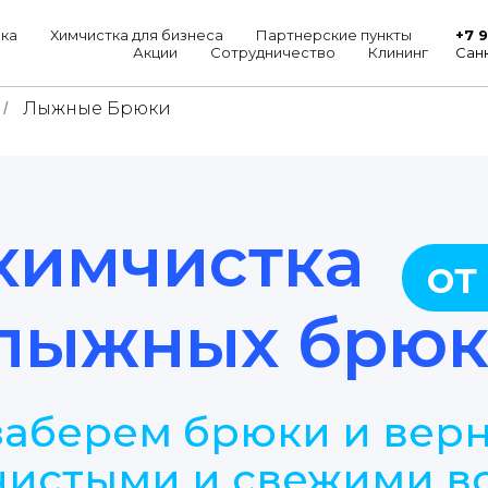
+7 9
ка
Химчистка для бизнеса
Партнерские пункты
Сан
Акции
Сотрудничество
Клининг
Лыжные Брюки
/
химчистка
от
лыжных брю
заберем брюки и вер
чистыми и свежими вс