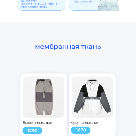
щиколоток
свыше 60 см
до колена · выше колена ·
утепленная обувь
мембранная ткань
Брюки лыжные
Куртка лыжная
1670
1290