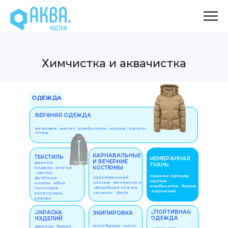
Химчистка и аквачистка
ОДЕЖДА
ВЕРХНЯЯ ОДЕЖДА
ветровка · жилет · комбинезон · куртка · пальто ·
плащ
КАРНАВАЛЬНЫЕ
ТЕКСТИЛЬ
МЕМБРАННАЯ
И ВЕЧЕРНИЕ
джинсы ·
ТКАНЬ
КОСТЮМЫ
пиджак · платье
· свитер ·
лыжная одежда
карнавальный
футболка ·
(куртка ·
костюм · вечерние и
шорты · юбка ·
комбинезон · брюки
свадебные платья ·
толстовка ·
· перчатки)
смокинг · фата
аксессуары ·
рюкзак
СПОРТИВНАЯ
ОКРАСКА
ЭКИПИРОВКА
ОДЕЖДА
ИЗДЕЛИЙ
мото-брюки · мото-
джинсы · брюки ·