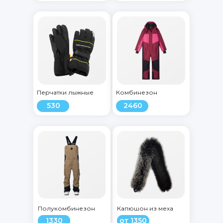
Перчатки лыжные
Комбинезон
530
2460
Полукомбинезон
Капюшон из меха
1330
от 1350