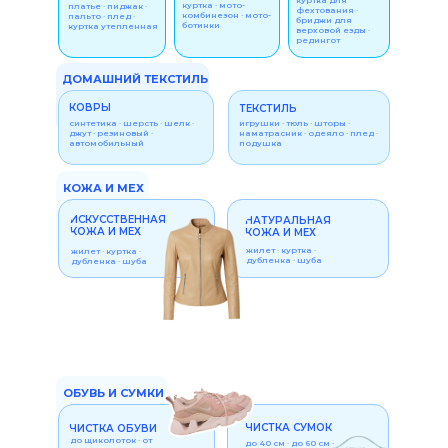
куртка для
куртка · мото-
платье · пиджак ·
фехтования ·
комбинезон · мото-
пальто · плед ·
бриджи для
ботинки
куртка утепленная
верховой езды ·
редингот
ДОМАШНИЙ ТЕКСТИЛЬ
КОВРЫ
ТЕКСТИЛЬ
синтетика · шерсть · шелк ·
игрушки · тюль · шторы ·
джут · резиновый ·
наматрасник · одеяло · плед ·
автомобильный
подушка
КОЖА И МЕХ
ИСКУССТВЕННАЯ
НАТУРАЛЬНАЯ
КОЖА И МЕХ
КОЖА И МЕХ
жилет · куртка ·
жилет · куртка ·
дубленка · шуба
дубленка · шуба
ОБУВЬ И СУМКИ
ЧИСТКА СУМОК
ЧИСТКА ОБУВИ
до щиколоток · от
до 40 см · до 60 см ·