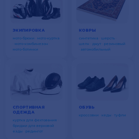
ЭКИПИРОВКА
КОВРЫ
мото-брюки · мото-куртка
синтетика · шерсть ·
· мото-комбинезон ·
шелк · джут · резиновый
мото-ботинки
· автомобильный
СПОРТИВНАЯ
ОБУВЬ
ОДЕЖДА
кроссовки · кеды · туфли
куртка для фехтования ·
бриджи для верховой
езды · редингот