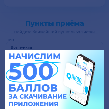
Пункты приёма
Найдите ближайший пункт Аква.Чистки
ТИП
РАЙОН
ПОИСК