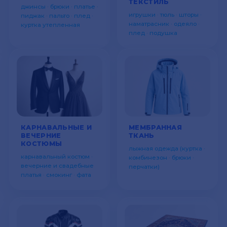
ТЕКСТИЛЬ
джинсы · брюки · платье ·
игрушки · тюль · шторы ·
пиджак · пальто · плед ·
наматрасник · одеяло ·
куртка утепленная
плед · подушка
КАРНАВАЛЬНЫЕ И
МЕМБРАННАЯ
ВЕЧЕРНИЕ
ТКАНЬ
КОСТЮМЫ
лыжная одежда (куртка ·
карнавальный костюм ·
комбинезон · брюки ·
вечерние и свадебные
перчатки)
платья · смокинг · фата