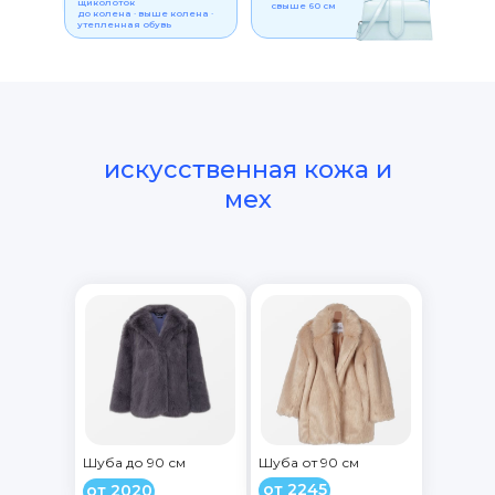
щиколоток
свыше 60 см
до колена · выше колена ·
утепленная обувь
искусственная кожа и
мех
Шуба до 90 см
Шуба от 90 см
от 2245
от 2020