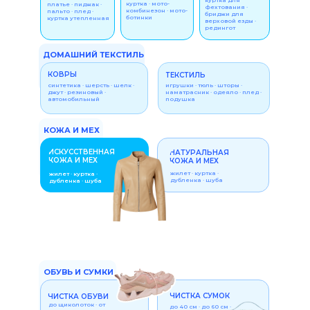
куртка для
куртка · мото-
платье · пиджак ·
фехтования ·
комбинезон · мото-
пальто · плед ·
бриджи для
ботинки
куртка утепленная
верховой езды ·
редингот
ДОМАШНИЙ ТЕКСТИЛЬ
КОВРЫ
ТЕКСТИЛЬ
синтетика · шерсть · шелк ·
игрушки · тюль · шторы ·
джут · резиновый ·
наматрасник · одеяло · плед ·
автомобильный
подушка
КОЖА И МЕХ
ИСКУССТВЕННАЯ
НАТУРАЛЬНАЯ
КОЖА И МЕХ
КОЖА И МЕХ
жилет · куртка ·
жилет · куртка ·
дубленка · шуба
дубленка · шуба
ОБУВЬ И СУМКИ
ЧИСТКА СУМОК
ЧИСТКА ОБУВИ
до щиколоток · от
до 40 см · до 60 см ·