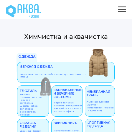
Химчистка и аквачистка
ОДЕЖДА
ВЕРХНЯЯ ОДЕЖДА
ветровка · жилет · комбинезон · куртка · пальто ·
плащ
КАРНАВАЛЬНЫЕ
ТЕКСТИЛЬ
МЕМБРАННАЯ
И ВЕЧЕРНИЕ
джинсы ·
ТКАНЬ
КОСТЮМЫ
пиджак · платье
· свитер ·
лыжная одежда
карнавальный
футболка ·
(куртка ·
костюм · вечерние и
шорты · юбка ·
комбинезон · брюки
свадебные платья ·
толстовка ·
· перчатки)
смокинг · фата
аксессуары ·
рюкзак
СПОРТИВНАЯ
ОКРАСКА
ЭКИПИРОВКА
ОДЕЖДА
ИЗДЕЛИЙ
мото-брюки · мото-
джинсы · брюки ·