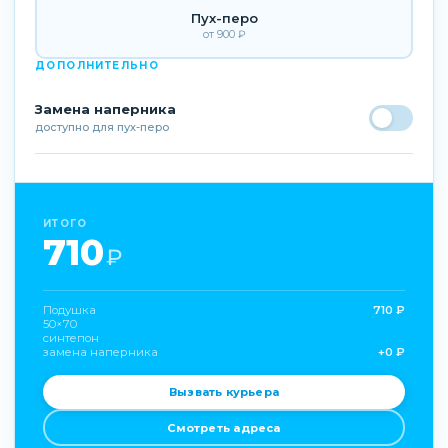
Пух-перо
от 900 ₽
ДОПОЛНИТЕЛЬНО
Замена наперника
доступно для пух-перо
ИТОГО
710
₽
Подушка
710 ₽
50×70
синтепон
замена наперника
+0 ₽
Вызвать курьера
Смотреть адреса